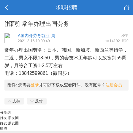
求职招聘
[招聘]
常年办理出国劳务
A国内外劳务就业-周
楼主
2021-3-16 19:09:49
14192
0
常年办理出国劳务：日本、韩国、新加坡、新西兰等留学，
二返，男女不限18-50，男的会技术工年龄可以放宽到55周
岁，月综合工资1-2.5万左右！
电话：13842599861（微同步）
附件:
您需要
登录
才可以下载或查看附件。没有账号？
注册会员
支持
反对
分享到
好友
朋友圈
好友
朋友圈
取消